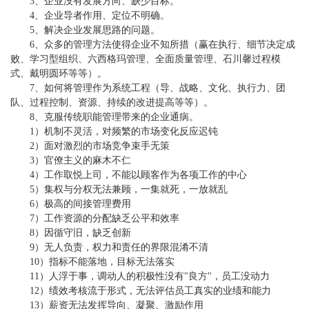
3、企业没有发展方向、缺少目标。
4、企业导者作用、定位不明确。
5、解决企业发展思路的问题。
6、众多的管理方法使得企业不知所措（赢在执行、细节决定成
败、学习型组织、六西格玛管理、全面质量管理、石川馨过程模
式、戴明圆环等等）。
7、如何将管理作为系统工程（导、战略、文化、执行力、团
队、过程控制、资源、持续的改进提高等等）。
8、克服传统职能管理带来的企业通病。
1）机制不灵活，对频繁的市场变化反应迟钝
2）面对激烈的市场竞争束手无策
3）官僚主义的麻木不仁
4）工作取悦上司，不能以顾客作为各项工作的中心
5）集权与分权无法兼顾，一集就死，一放就乱
6）极高的间接管理费用
7）工作资源的分配缺乏公平和效率
8）因循守旧，缺乏创新
9）无人负责，权力和责任的界限混淆不清
10）指标不能落地，目标无法落实
11）人浮于事，调动人的积极性没有"良方"，员工没动力
12）绩效考核流于形式，无法评估员工真实的业绩和能力
13）薪资无法发挥导向、凝聚、激励作用