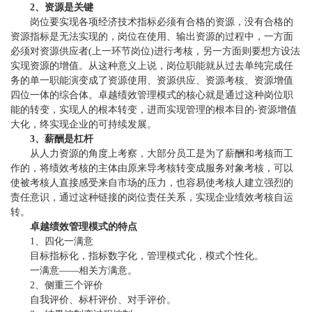
2、资源是关键
岗位要实现各项经济技术指标必须有合格的资源，没有合格的
资源指标是无法实现的，岗位在使用、输出资源的过程中，一方面
必须对资源供应者(上一环节岗位)进行考核，另一方面则要想方设法
实现资源的增值。从这种意义上说，岗位职能就从过去单纯完成任
务的单一职能演变成了资源使用、资源供应、资源考核、资源增值
四位一体的综合体。卓越绩效管理模式的核心就是通过这种岗位职
能的转变，实现人的根本转变，进而实现管理的根本目的-资源增值
大化，终实现企业的可持续发展。
3、薪酬是杠杆
从人力资源的角度上考察，大部分员工是为了薪酬和考核而工
作的，将绩效考核的主体由原来导考核转变成服务对象考核，可以
使被考核人直接感受来自市场的压力，也容易使考核人建立强烈的
责任意识，通过这种链接的岗位责任关系，实现企业绩效考核自运
转。
卓越绩效管理模式的特点
1、四化一满意
目标指标化，指标数字化，管理模式化，模式个性化。
一满意——相关方满意。
2、侧重三个评价
自我评价、标杆评价、对手评价。